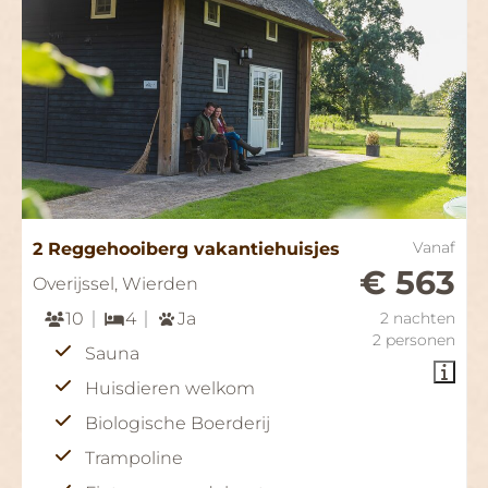
2 Reggehooiberg vakantiehuisjes
Vanaf
€ 563
Overijssel, Wierden
10
4
Ja
2 nachten
2 personen
Sauna
Huisdieren welkom
Biologische Boerderij
Trampoline